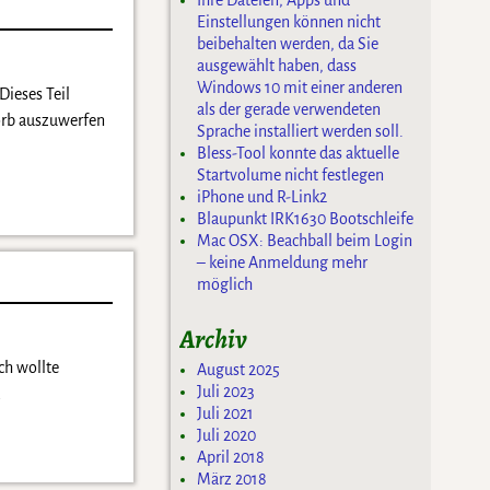
Ihre Dateien, Apps und
Einstellungen können nicht
beibehalten werden, da Sie
ausgewählt haben, dass
Windows 10 mit einer anderen
Dieses Teil
als der gerade verwendeten
korb auszuwerfen
Sprache installiert werden soll.
Bless-Tool konnte das aktuelle
Startvolume nicht festlegen
iPhone und R-Link2
Blaupunkt IRK1630 Bootschleife
Mac OSX: Beachball beim Login
– keine Anmeldung mehr
möglich
Archiv
ch wollte
August 2025
Juli 2023
…
Juli 2021
Juli 2020
April 2018
März 2018