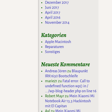
Dezember 2017
Juni 2017
April 2017
April 2016
November 2014
Kategorien
Apple Macintosh
Reparaturen
Sonstiges
Neueste Kommentare
Andreas Jören
zu
Blaupunkt
IRK1630 Bootschleife
marie21
zu
Fatal error: Call to
undefined function wp() in /
…./wp-blog-header.php on line 16
Robert Mayr
zu
Mein Xiaomi Mi
Notebook Air 13,3 Hackintosh
mit El Capitan
Axl
zu
Mein Xiaomi Mi