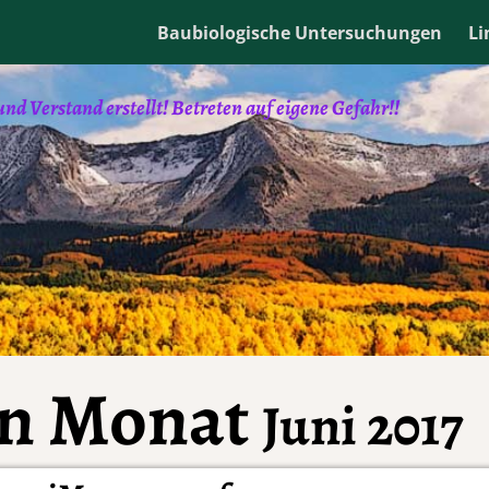
e und ihre Angebote nutzen und weiter navigieren, akzeptie
Baubiologische Untersuchungen
Li
reinstellungen ändern.
Datenschutzerklärung
annehme
d Verstand erstellt! Betreten auf eigene Gefahr!!
en Monat
Juni 2017