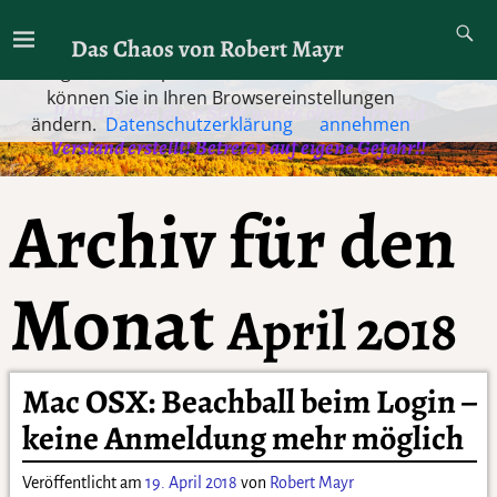
Diese Website verwendet Cookies. Indem Sie die
Das Chaos von Robert Mayr
Website und ihre Angebote nutzen und weiter
navigieren, akzeptieren Sie diese Cookies. Dies
können Sie in Ihren Browsereinstellungen
!!ACHTUNG diese Seite wurde ohne Hirn und
ändern.
Datenschutzerklärung
annehmen
Verstand erstellt! Betreten auf eigene Gefahr!!
Archiv für den
Monat
April 2018
Mac OSX: Beachball beim Login –
keine Anmeldung mehr möglich
Veröffentlicht am
19. April 2018
von
Robert Mayr