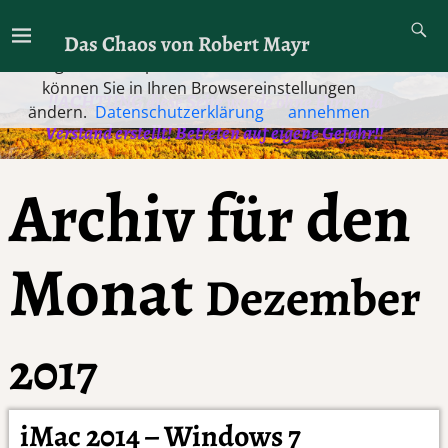
Diese Website verwendet Cookies. Indem Sie die
Das Chaos von Robert Mayr
Website und ihre Angebote nutzen und weiter
navigieren, akzeptieren Sie diese Cookies. Dies
können Sie in Ihren Browsereinstellungen
!!ACHTUNG diese Seite wurde ohne Hirn und
ändern.
Datenschutzerklärung
annehmen
Verstand erstellt! Betreten auf eigene Gefahr!!
Archiv für den
Monat
Dezember
2017
iMac 2014 – Windows 7