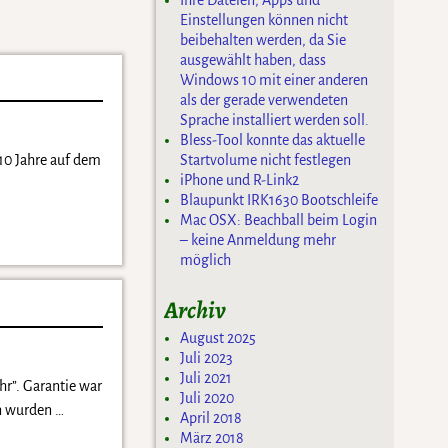
Ihre Dateien, Apps und
Einstellungen können nicht
beibehalten werden, da Sie
ausgewählt haben, dass
Windows 10 mit einer anderen
als der gerade verwendeten
Sprache installiert werden soll.
Bless-Tool konnte das aktuelle
Startvolume nicht festlegen
 10 Jahre auf dem
iPhone und R-Link2
Blaupunkt IRK1630 Bootschleife
Mac OSX: Beachball beim Login
– keine Anmeldung mehr
möglich
Archiv
August 2025
Juli 2023
Juli 2021
hr”. Garantie war
Juli 2020
en wurden
…
April 2018
März 2018