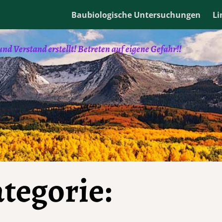
e und ihre Angebote nutzen und weiter navigieren, akzeptie
Baubiologische Untersuchungen
Li
reinstellungen ändern.
Datenschutzerklärung
annehme
d Verstand erstellt! Betreten auf eigene Gefahr!!
tegorie: